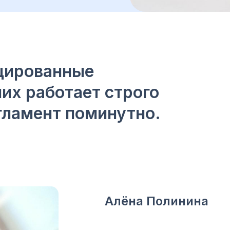
цированные
их работает строго
гламент поминутно.
Алёна Полинина