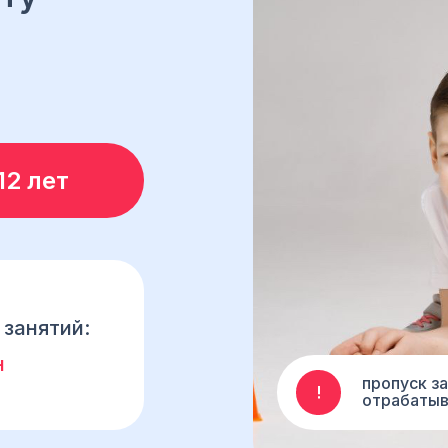
12 лет
 занятий:
н
пропуск з
отрабатыва