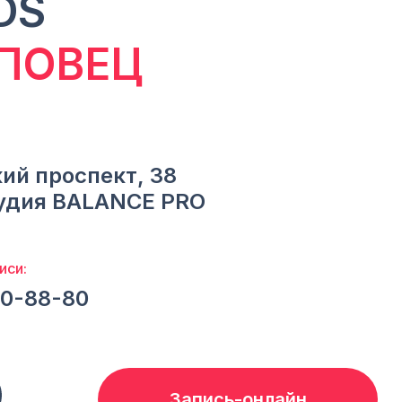
DS
ПОВЕЦ
ий проспект, 38
удия BALANCE PRO
иси:
60-88-80
Запись-онлайн