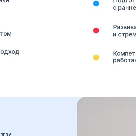
нки
Подгот
с ранне
Развив
атом
и стре
подход
Компет
работа
сту